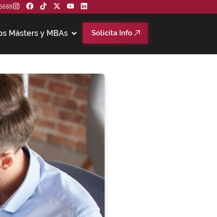
6688
os Másters y MBAs
Solicita Info