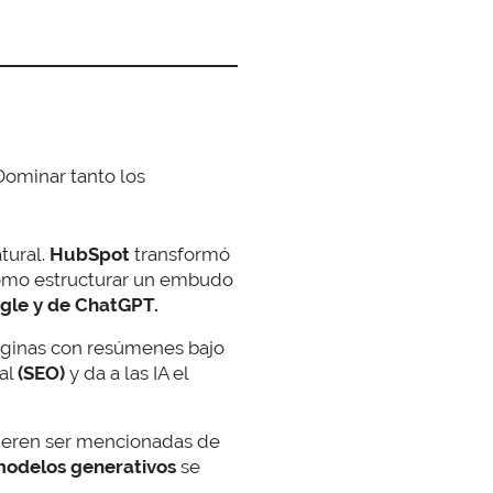
 Dominar tanto los
tural.
HubSpot
transformó
Cómo estructurar un embudo
ogle y de ChatGPT.
áginas con resúmenes bajo
nal
(SEO)
y da a las IA el
ieren ser mencionadas de
modelos generativos
se