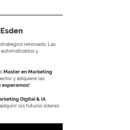
n Esden
estratégico renovado. Las
o automatizados y
el
Master en Marketing
ector y adquiere las
e esperamos!
rketing Digital & IA
dquirir los futuros líderes