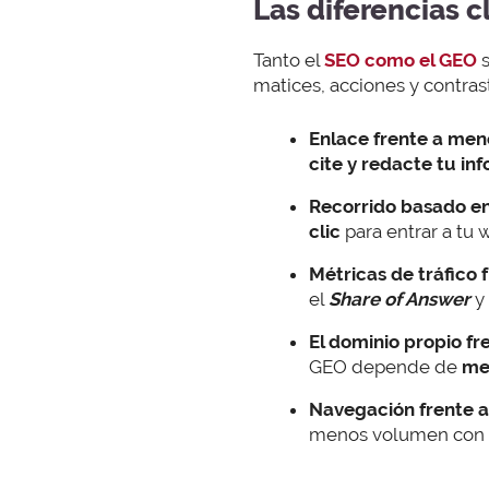
Las diferencias 
Tanto el
SEO como el GEO
matices, acciones y contras
Enlace frente a men
cite y redacte tu i
Recorrido basado en 
clic
para entrar a tu
Métricas de tráfico f
el
Share of Answer
y
El dominio propio fre
GEO depende de
men
Navegación frente a
menos volumen con u