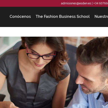
+34 60766
admisiones@esden.es
|
Conócenos
The Fashion Business School
Nuestr