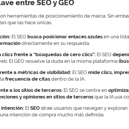
clave entre SEO y GEO
son herramientas de posicionamiento de marca. Sin embar
tes que las hace únicas.
ción:
El SEO
busca posicionar enlaces azules
en una list
nformación
directamente en su respuesta.
clics frente a “búsquedas de cero clics”:
El SEO
depend
 web. El GEO resuelve la duda en la misma plataforma
(bús
rente a métricas de visibilidad:
El SEO
mide clics, impre
 la
frecuencia de citas
dentro de la IA.
nte a los sitios de terceros:
El SEO se centra en
optimizar
ciones y opiniones en sitios de terceros
que la IA usa c
 intención:
El
SEO
atrae usuarios que navegan y exploran 
na intención de compra mucho más definida.