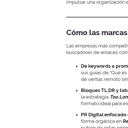
impulsar una organización 
Cómo las marcas 
Las empresas más competit
buscadores de enlaces com
De keywords a prom
sus guías de “Qué e
de ventas remoto sin
Bloques TL;DR y tab
la estrategia
Too Lon
formato ideal para ex
PR Digital enfocado 
forma orgánica en
Re
nutren de estas pági