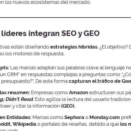
en los nuevos ecosistemas del mercado.
líderes integran SEO y GEO
ivas están diseñando
estrategias híbridas
. ¿El objetivo?
o los motores de respuesta.
pts:
Las marcas adaptan sus palabras clave al lenguaje na
s un CRM” en respuestas complejas a preguntas como “¿
 presupuesto?”. De esta forma
capturan el tráfico de Go
las resumen:
Empresas como
Amazon
estructuran sus p
g; Didn’t Read
. Esto agiliza la lectura del usuario tradicio
traer y citar la información
(GEO).
en Entidades:
Marcas como
Sephora
o
Monday.com
pref
ddit, Wikipedia
o portales de reseñas, debido a que
los 
nas web.