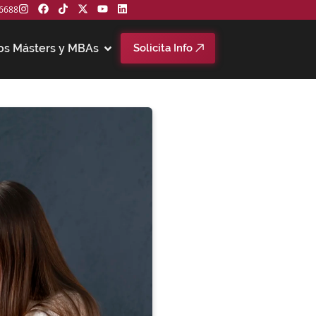
6688
os Másters y MBAs
Solicita Info