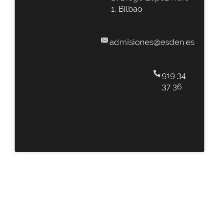
1, Bilbao
admisiones@esden.es
919 34
37 36