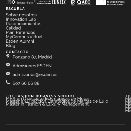
ESCUELA
Sobre nosotros
Innovation Lab
Reconocimientos
Calidad
Plan Referidos
MyCampus Virtual
Esden Alumni
Blog
CONTACTO
Ponzano 87, Madrid
Admisiones ESDEN
admisiones@esden.es
607 66 66 88
THE FASHION BUSINESS SCHOOL​
TH
MBA en Dirección de Empresas de Moda​
Má
Máster en Dirección Estratégica de Marcas de Lujo
Má
Master in Fashion & Luxury Management
Má
Má
Má