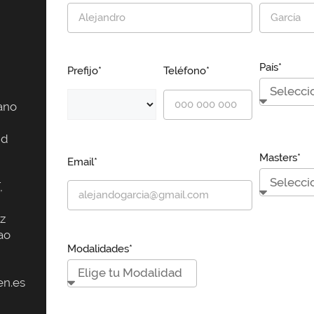
País*
Prefijo*
Teléfono*
ano
id
Masters*
Email*
,
z
ao
Modalidades*
n.es