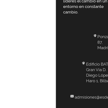
lideres el cambio en un
entorno en constante
cambio.
Ponz
87,
Madr
Edificio BAT
Gran Vía D.
Diego Lópe
Haro 1, Bilb
admisiones@esde