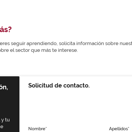
ás?
uieres seguir aprendiendo, solicita información sobre nue
re el sector que más te interese.
Solicitud de contacto.
ón,
 y tu
ue
Nombre*
Apellidos*