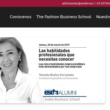
+34 60766
admisiones@esden.es
|
Conócenos
The Fashion Business School
Nuestr