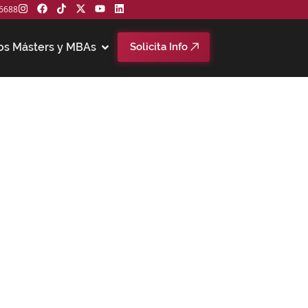
6688
os Másters y MBAs
Solicita Info