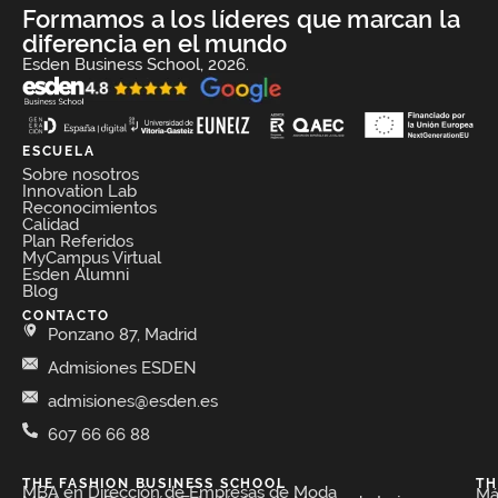
Formamos a los líderes que marcan la
diferencia en el mundo
Esden Business School, 2026.
ESCUELA
Sobre nosotros
Innovation Lab
Reconocimientos
Calidad
Plan Referidos
MyCampus Virtual
Esden Alumni
Blog
CONTACTO
Ponzano 87, Madrid
Admisiones ESDEN
admisiones@esden.es
607 66 66 88
THE FASHION BUSINESS SCHOOL​
TH
MBA en Dirección de Empresas de Moda​
Má