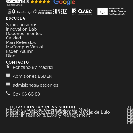
ESCUELA
Sobre nosotros
Innovation Lab
Reconocimientos
Calidad
Plan Referidos
MyCampus Virtual
Esden Alumni
Blog
CONTACTO
Ponzano 87, Madrid
Admisiones ESDEN
admisiones@esden.es
607 66 66 88
THE FASHION BUSINESS SCHOOL​
TH
MBA en Dirección de Empresas de Moda​
Má
Máster en Dirección Estratégica de Marcas de Lujo
Má
Master in Fashion & Luxury Management
Má
Má
Má