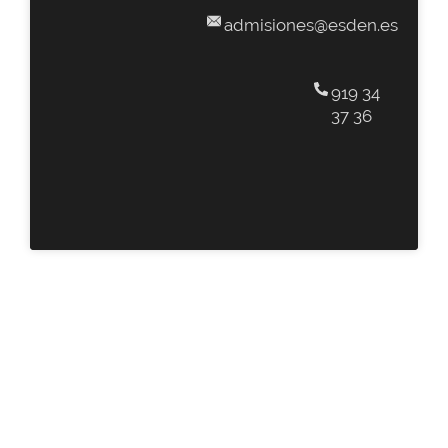
admisiones@esden.es
919 34
37 36