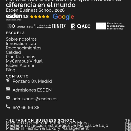
diferencia en el mundo
Esden Business School, 2026.
ESCUELA
Sobre nosotros
Innovation Lab
Reconocimientos
Calidad
Plan Referidos
MyCampus Virtual
Esden Alumni
Blog
CONTACTO
Ponzano 87, Madrid
Admisiones ESDEN
admisiones@esden.es
607 66 66 88
THE FASHION BUSINESS SCHOOL​
TH
MBA en Dirección de Empresas de Moda​
Má
Máster en Dirección Estratégica de Marcas de Lujo
Má
Master in Fashion & Luxury Management
Má