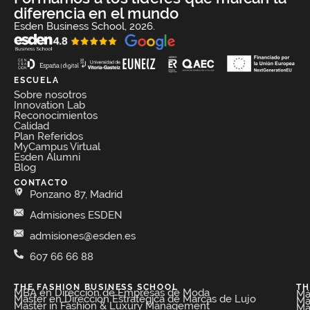
diferencia en el mundo
Esden Business School, 2026.
ESCUELA
Sobre nosotros
Innovation Lab
Reconocimientos
Calidad
Plan Referidos
MyCampus Virtual
Esden Alumni
Blog
CONTACTO
Ponzano 87, Madrid
Admisiones ESDEN
admisiones@esden.es
607 66 66 88
THE FASHION BUSINESS SCHOOL​
TH
MBA en Dirección de Empresas de Moda​
Má
Máster en Dirección Estratégica de Marcas de Lujo
Má
Master in Fashion & Luxury Management
Má