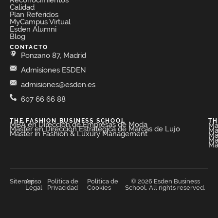
Calidad
Plan Referidos
MyCampus Virtual
Esden Alumni
Blog
CONTACTO
Ponzano 87, Madrid
Admisiones ESDEN
admisiones@esden.es
607 66 66 88
THE FASHION BUSINESS SCHOOL​
TH
MBA en Dirección de Empresas de Moda​
Má
Máster en Dirección Estratégica de Marcas de Lujo
Má
Master in Fashion & Luxury Management
Má
Má
Má
Sitemap
Aviso
Política de
Política de
© 2026 Esden Business
Legal
Privacidad
Cookies
School. All rights reserved.