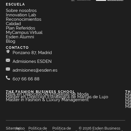
ESCUELA
Sobre nosotros
Innovation Lab
Reconocimientos
Calidad
Plan Referidos
MyCampus Virtual
Esden Alumni
Blog
CONTACTO
Ponzano 87, Madrid
Admisiones ESDEN
admisiones@esden.es
607 66 66 88
THE FASHION BUSINESS SCHOOL​
TH
MBA en Dirección de Empresas de Moda​
Má
Máster en Dirección Estratégica de Marcas de Lujo
Má
Master in Fashion & Luxury Management
Má
Má
Má
Sitemap
Aviso
Política de
Política de
© 2026 Esden Business