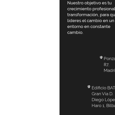
Nuestro objetivo es tu
crecimiento profesional
transformación, para q
lideres el cambio en un
entorno en constante
cambio.
Ponz
87,
Madr
Edificio BAT
Gran Vía D.
Diego Lópe
Haro 1, Bilb