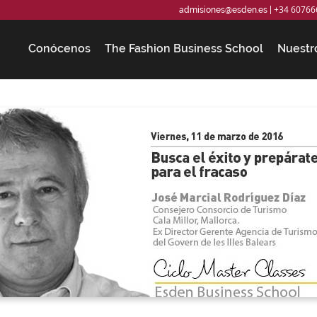
+34 60766
admisiones@esden.es
|
Conócenos
The Fashion Business School
Nuestr