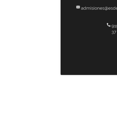
admisiones@esde
91
37