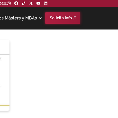
6688
os Másters y MBAs
Solicita Info