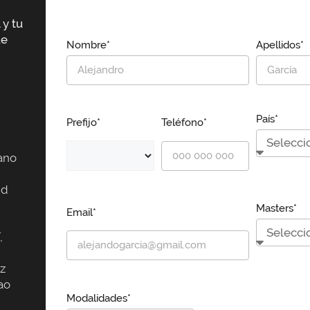
 y tu
ue
Nombre*
Apellidos*
País*
Prefijo*
Teléfono*
ano
id
Masters*
Email*
,
z
ao
Modalidades*