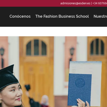
+34 60766
admisiones@esden.es
|
Conócenos
The Fashion Business School
Nuestr