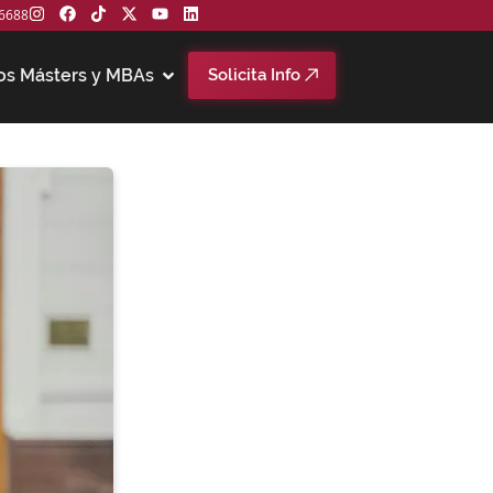
6688
os Másters y MBAs
Solicita Info