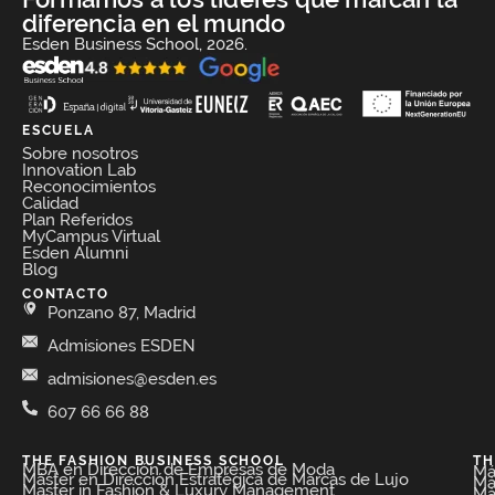
diferencia en el mundo
Esden Business School, 2026.
ESCUELA
Sobre nosotros
Innovation Lab
Reconocimientos
Calidad
Plan Referidos
MyCampus Virtual
Esden Alumni
Blog
CONTACTO
Ponzano 87, Madrid
Admisiones ESDEN
admisiones@esden.es
607 66 66 88
THE FASHION BUSINESS SCHOOL​
TH
MBA en Dirección de Empresas de Moda​
Má
Máster en Dirección Estratégica de Marcas de Lujo
Má
Master in Fashion & Luxury Management
Má