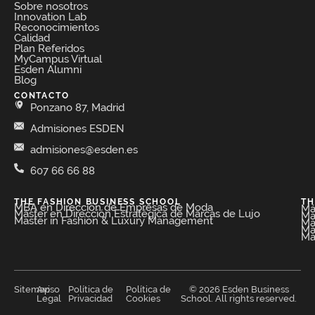
Sobre nosotros
Innovation Lab
Reconocimientos
Calidad
Plan Referidos
MyCampus Virtual
Esden Alumni
Blog
CONTACTO
Ponzano 87, Madrid
Admisiones ESDEN
admisiones@esden.es
607 66 66 88
THE FASHION BUSINESS SCHOOL​
TH
MBA en Dirección de Empresas de Moda​
Má
Máster en Dirección Estratégica de Marcas de Lujo
Má
Master in Fashion & Luxury Management
Má
Má
Má
Sitemap
Aviso
Política de
Política de
© 2026 Esden Business
Legal
Privacidad
Cookies
School. All rights reserved.