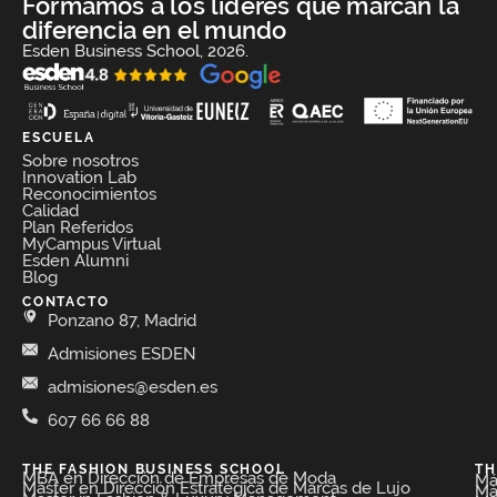
Formamos a los líderes que marcan la
diferencia en el mundo
Esden Business School, 2026.
ESCUELA
Sobre nosotros
Innovation Lab
Reconocimientos
Calidad
Plan Referidos
MyCampus Virtual
Esden Alumni
Blog
CONTACTO
Ponzano 87, Madrid
Admisiones ESDEN
admisiones@esden.es
607 66 66 88
THE FASHION BUSINESS SCHOOL​
TH
MBA en Dirección de Empresas de Moda​
Má
Máster en Dirección Estratégica de Marcas de Lujo
Má