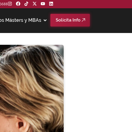
6688
os Másters y MBAs
Solicita Info