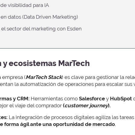
de visibilidad para IA
s en datos (Data Driven Marketing)
r el sector del marketing con Esden
n y ecosistemas MarTech
a empresa (
MarTech Stack
) es clave para gestionar la rel
entan la automatización de operaciones para escalar sus 
ormas y CRM:
Herramientas como
Salesforce
y
HubSpot
ejor el viaje del comprador
(
customer journey
).
tes:
La integración de procesos digitales agiliza las tareas 
e forma ágil ante una oportunidad de mercado
.