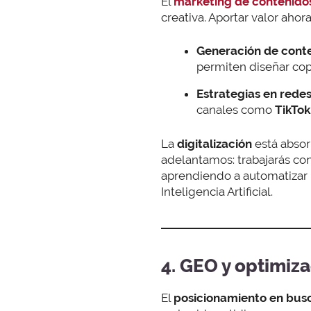
El
marketing de contenido
creativa. Aportar valor ahora
Generación de conten
permiten diseñar cop
Estrategias en rede
canales como
TikTok
La
digitalización
está abso
adelantamos: trabajarás co
aprendiendo a automatizar 
Inteligencia Artificial.
4. GEO y optimiza
El
posicionamiento en bus