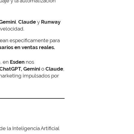
aje y la automatización
Gemini
,
Claude
y
Runway
 velocidad.
rean específicamente para
uarios en ventas reales.
, en
Esden
nos
 ChatGPT, Gemini
o
Claude
,
 marketing impulsados por
 la Inteligencia Artificial