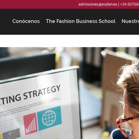
+34 60766
admisiones@esden.es
|
Conócenos
The Fashion Business School
Nuestr