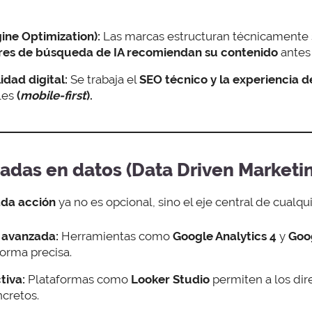
ine Optimization):
Las marcas estructuran técnicamente 
res de búsqueda de IA recomiendan su contenido
antes 
idad digital:
Se trabaja el
SEO técnico
y la experiencia d
iles
(
mobile-first
).
sadas en datos (Data Driven Marketi
ada acción
ya no es opcional, sino el eje central de cualqui
n avanzada:
Herramientas como
Google Analytics 4
y
Goo
forma precisa.
tiva:
Plataformas como
Looker Studio
permiten a los dir
cretos.