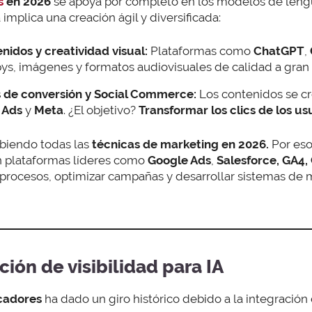
s
en 2026
se apoya por completo en los modelos de lengu
 implica una creación ágil y diversificada:
idos y creatividad visual:
Plataformas como
ChatGPT
,
ys, imágenes y formatos audiovisuales de calidad a gran
s de conversión y Social Commerce:
Los contenidos se c
 Ads
y
Meta
. ¿El objetivo?
Transformar los clics de los us
rbiendo todas las
técnicas de marketing en 2026.
Por eso
n plataformas líderes como
Google Ads
,
Salesforce,
GA4,
procesos, optimizar campañas y desarrollar sistemas de
ción de visibilidad para IA
cadores
ha dado un giro histórico debido a la integración de