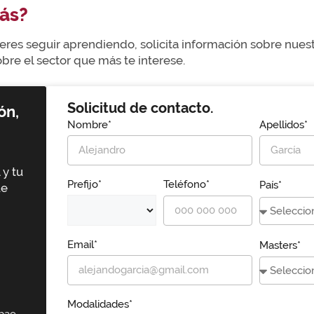
ás?
uieres seguir aprendiendo, solicita información sobre nue
re el sector que más te interese.
Solicitud de contacto.
ón,
Nombre*
Apellidos*
 y tu
Prefijo*
Teléfono*
País*
ue
Email*
Masters*
Modalidades*