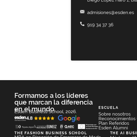
Diego López Haro 1, Bi
admisiones@esden.es
919 34 37 36
Formamos a los líderes
que marcan la diferencia
en el mundo
ESCUELA
Esden Business School, 2026.
Sobre nosotros
Reconocimientos
Plan Referidos
Esden Alumni
THE FASHION BUSINESS SCHOOL​
THE AI BUS