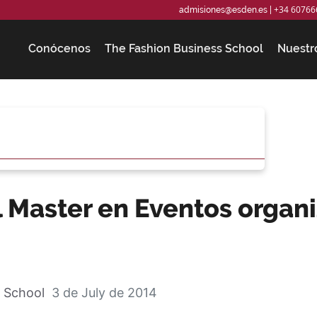
+34 60766
admisiones@esden.es
|
Conócenos
The Fashion Business School
Nuestr
 Master en Eventos organi
 School
3 de July de 2014