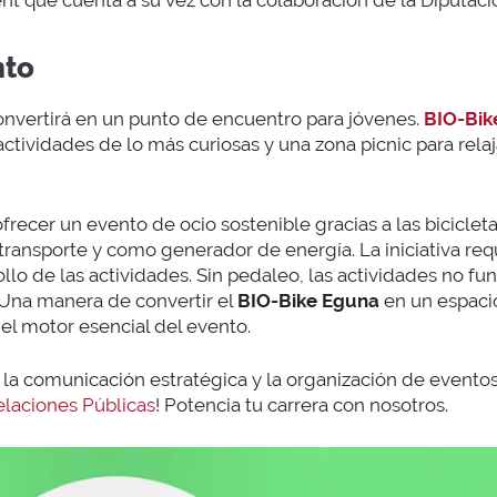
 que cuenta a su vez con la colaboración de la Diputació
nto
onvertirá en un punto de encuentro para jóvenes.
BIO-Bik
ctividades de lo más curiosas y una zona picnic para rela
recer un evento de ocio sostenible gracias a las bicicleta
ansporte y como generador de energía. La iniciativa requ
ollo de las actividades. Sin pedaleo, las actividades no fu
 Una manera de convertir el
BIO-Bike Eguna
en un espacio
 el motor esencial del evento.
 la comunicación estratégica y la organización de evento
laciones Públicas
! Potencia tu carrera con nosotros.