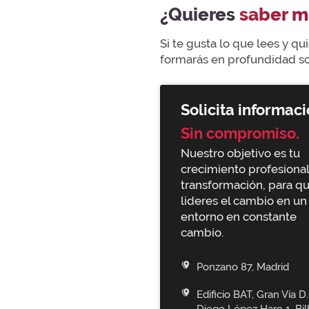
¿Quieres
saber m
Si te gusta lo que lees y q
formarás en profundidad sob
Solicita informaci
Sin compromiso.
Nuestro objetivo es tu
crecimiento profesional
transformación, para q
lideres el cambio en un
entorno en constante
cambio.
Ponzano 87, Madrid
Edificio BAT, Gran Vía D.