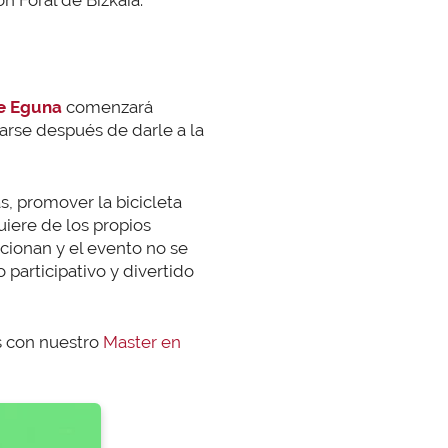
n Foral de Bizkaia.
e Eguna
comenzará
jarse después de darle a la
s, promover la bicicleta
iere de los propios
ncionan y el evento no se
 participativo y divertido
s con nuestro
Master en