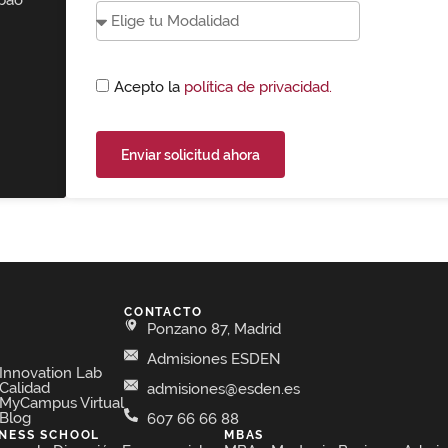
lbao
Acepto la
política de privacidad.
Enviar solicitud ahora
CONTACTO
Ponzano 87, Madrid
Admisiones ESDEN
Innovation Lab
Calidad
admisiones@esden.es
MyCampus Virtual
Blog
607 66 66 88
INESS SCHOOL
MBAS