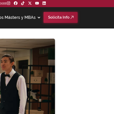
6688
os Másters y MBAs
Solicita Info