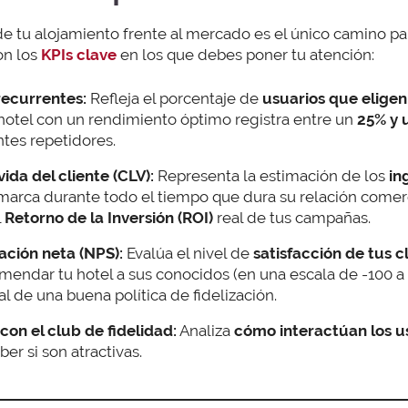
e tu alojamiento frente al mercado es el único camino pa
on los
KPIs clave
en los que debes poner tu atención:
ecurrentes:
Refleja el porcentaje de
usuarios que eligen
hotel con un rendimiento óptimo registra entre un
25% y 
ntes repetidores.
ida del cliente (CLV):
Representa la estimación de los
in
marca durante todo el tiempo que dura su relación comerc
l
Retorno de la Inversión (ROI)
real de tus campañas.
ción neta (NPS):
Evalúa el nivel de
satisfacción de tus c
mendar tu hotel a sus conocidos (en una escala de -100 a
l de una buena política de fidelización.
con el club de fidelidad:
Analiza
cómo interactúan los u
r si son atractivas.