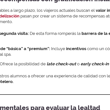
bles a largo plazo, los viajeros actuales buscan el
valor i
idelización
pasan por crear un sistema de recompensas atr
omento.
segunda visita:
De esta forma romperás la
barrera de la
 de “básica” a “premium”:
Incluye
incentivos
como un cóc
al spa.
Ofrece la posibilidad de
late check-out
o
early check-in
tros alumnos a ofrecer una experiencia de calidad con l
telero.
amentales para evaluar la lealtad