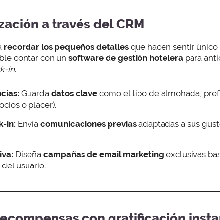
ización a través del CRM
ca
recordar los pequeños detalles
que hacen sentir único 
ible contar con un
software de gestión hotelera
para anti
k-in
.
cias:
Guarda
datos clave
como el tipo de almohada, prefe
ocios o placer).
k-in:
Envía
comunicaciones previas
adaptadas a sus gust
iva:
Diseña
campañas de email marketing
exclusivas bas
del usuario.
recompensas con gratificación inst