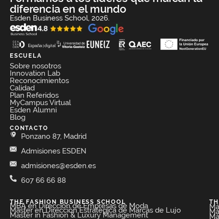
diferencia en el mundo
Esden Business School, 2026.
ESCUELA
Sobre nosotros
Innovation Lab
Reconocimientos
Calidad
Plan Referidos
MyCampus Virtual
Esden Alumni
Blog
CONTACTO
Ponzano 87, Madrid
Admisiones ESDEN
admisiones@esden.es
607 66 66 88
THE FASHION BUSINESS SCHOOL​
TH
MBA en Dirección de Empresas de Moda​
Má
Máster en Dirección Estratégica de Marcas de Lujo
Má
Master in Fashion & Luxury Management
Má