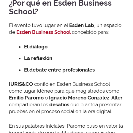
¿Por qué en Esden Business
School?
El evento tuvo lugar en el
Esden Lab
, un espacio
de
Esden Business School
concebido para:
El diálogo
La reflexión
El debate entre profesionales
IURIS&CO
confió en Esden Business School
como lugar idóneo para que magistrados como
Emilio Paromo
o
Ignacio Moreno González-Aller
compartieran los
desafíos
que plantea presentar
pruebas en el proceso social en la era digital.
En sus palabras iniciales, Paromo puso en valor la
importancia de que instituciones como Esden