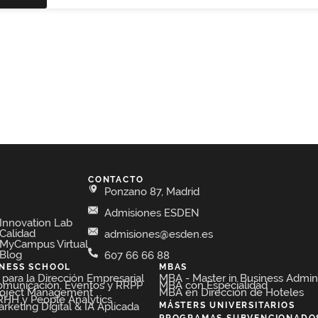
CONTACTO
Ponzano 87, Madrid
Admisiones ESDEN
Innovation Lab
Calidad
admisiones@esden.es
MyCampus Virtual
Blog
607 66 66 88
INESS SCHOOL
MBAS
para la Dirección Empresarial​
MBA - Master in Business Admini
omunicación, Eventos y RRPP​
MBA con Especialidad
roject Management​
MBA en Dirección de Hoteles​
HH y People Analytics​
keting Digital & IA Aplicada​
MÁSTERS UNIVERSITARIOS