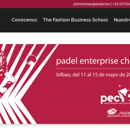
+34 60766
admisiones@esden.es
|
Conócenos
The Fashion Business School
Nuestr