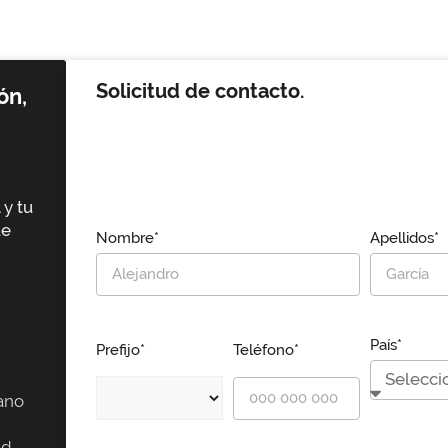
Solicitud de contacto.
ón,
 y tu
ue
Nombre*
Apellidos*
País*
Prefijo*
Teléfono*
ano
id