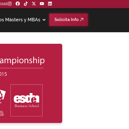
6688
os Másters y MBAs
Solicita Info