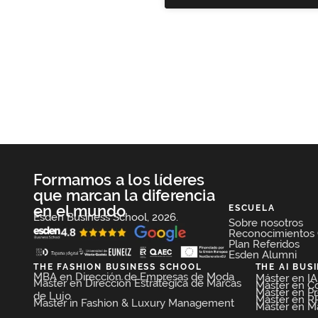
Formamos a los líderes
que marcan la diferencia
en el mundo
ESCUELA
Esden Business School, 2026.
Sobre nosotros
Reconocimientos
Plan Referidos
Esden Alumni
THE FASHION BUSINESS SCHOOL​
THE AI BUS
MBA en Dirección de Empresas de Moda​
Máster en IA 
Máster en Dirección Estratégica de Marcas
Máster en C
Máster en P
de Lujo
Máster en RR
Master in Fashion & Luxury Management
Máster en Mar