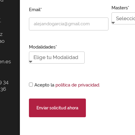
Masters*
Email*
,
z
ao
Modalidades*
n.es
9 34
Acepto la
política de privacidad.
 36
Enviar solicitud ahora