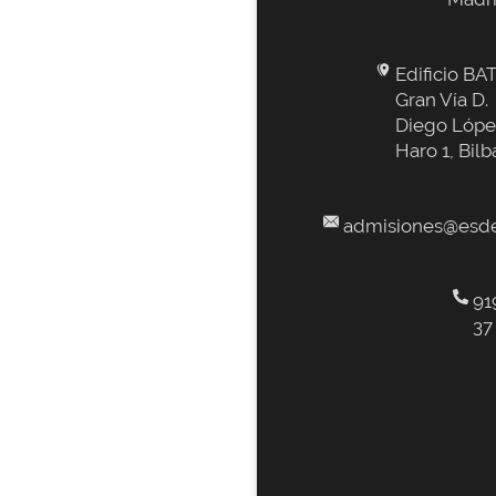
Edificio BAT
Gran Vía D.
Diego Lópe
Haro 1, Bilb
admisiones@esde
91
37