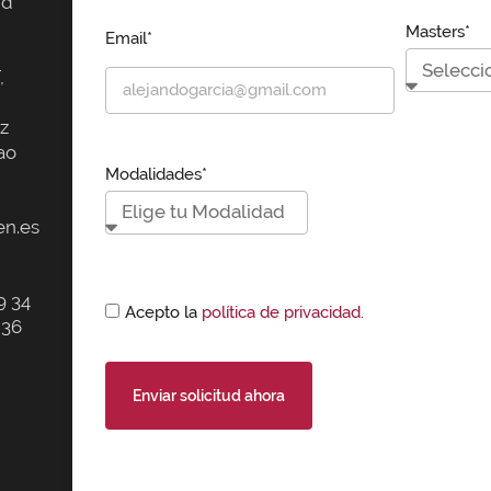
id
Masters*
Email*
,
z
ao
Modalidades*
n.es
9 34
Acepto la
política de privacidad.
 36
Enviar solicitud ahora