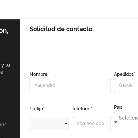
Solicitud de contacto.
ón,
 y tu
ue
Nombre*
Apellidos*
País*
Prefijo*
Teléfono*
ano