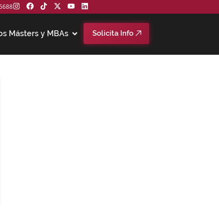
6688
os Másters y MBAs
Solicita Info