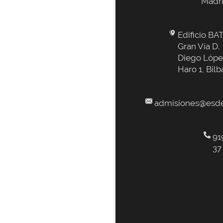
Madr
Edificio BAT
Gran Vía D.
Diego Lópe
Haro 1, Bilb
admisiones@esde
91
37