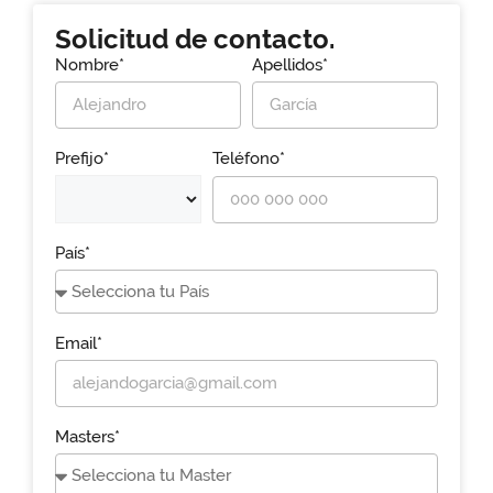
Solicitud de contacto.
Nombre*
Apellidos*
Prefijo*
Teléfono*
País*
Email*
Masters*