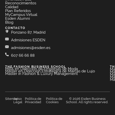
Reconocimientos
Calidad
Plan Referidos
MyCampus Virtual
Esden Alumni
Blog
CONTACTO
Ponzano 87, Madrid
Admisiones ESDEN
admisiones@esden.es
607 66 66 88
THE FASHION BUSINESS SCHOOL​
TH
MBA en Dirección de Empresas de Moda​
Má
Máster en Dirección Estratégica de Marcas de Lujo
Má
Master in Fashion & Luxury Management
Má
Má
Má
Sitemap
Aviso
Política de
Política de
© 2026 Esden Business
Legal
Privacidad
Cookies
School. All rights reserved.