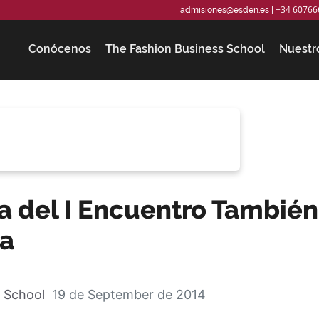
+34 60766
admisiones@esden.es
|
Conócenos
The Fashion Business School
Nuestr
a del I Encuentro También
ra
 School
19 de September de 2014