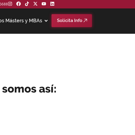
6688
os Másters y MBAs
Solicita Info
 somos así: