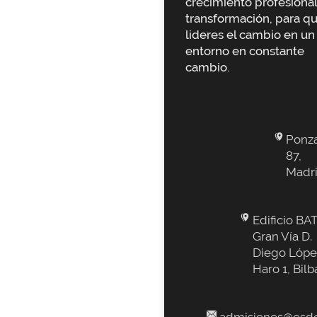
crecimiento profesional
transformación, para q
lideres el cambio en un
entorno en constante
cambio.
Ponz
87,
Madr
Edificio BAT
Gran Vía D.
Diego Lópe
Haro 1, Bilb
admisiones@esde