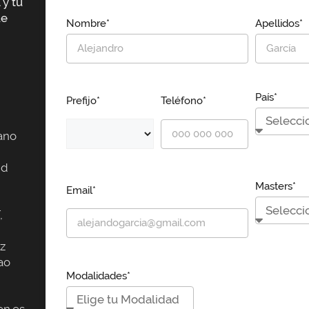
 y tu
ue
Nombre*
Apellidos*
País*
Prefijo*
Teléfono*
ano
id
Masters*
Email*
,
z
ao
Modalidades*
n.es