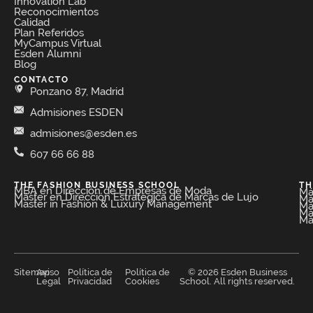
Innovation Lab
Reconocimientos
Calidad
Plan Referidos
MyCampus Virtual
Esden Alumni
Blog
CONTACTO
Ponzano 87, Madrid
Admisiones ESDEN
admisiones@esden.es
607 66 66 88
THE FASHION BUSINESS SCHOOL​
TH
MBA en Dirección de Empresas de Moda​
Má
Máster en Dirección Estratégica de Marcas de Lujo
Má
Master in Fashion & Luxury Management
Má
Má
Má
Sitemap
Aviso
Política de
Política de
© 2026 Esden Business
Legal
Privacidad
Cookies
School. All rights reserved.