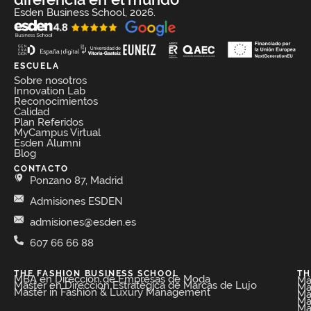
Esden Business School, 2026.
ESCUELA
Sobre nosotros
Innovation Lab
Reconocimientos
Calidad
Plan Referidos
MyCampus Virtual
Esden Alumni
Blog
CONTACTO
Ponzano 87, Madrid
Admisiones ESDEN
admisiones@esden.es
607 66 66 88
THE FASHION BUSINESS SCHOOL​
TH
MBA en Dirección de Empresas de Moda​
Má
Máster en Dirección Estratégica de Marcas de Lujo
Má
Master in Fashion & Luxury Management
Má
Má
Má