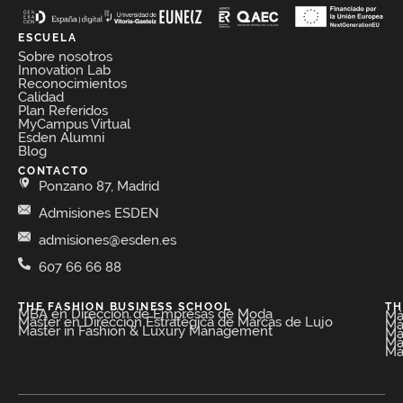
ESCUELA
Sobre nosotros
Innovation Lab
Reconocimientos
Calidad
Plan Referidos
MyCampus Virtual
Esden Alumni
Blog
CONTACTO
Ponzano 87, Madrid
Admisiones ESDEN
admisiones@esden.es
607 66 66 88
THE FASHION BUSINESS SCHOOL​
TH
MBA en Dirección de Empresas de Moda​
Má
Máster en Dirección Estratégica de Marcas de Lujo
Má
Master in Fashion & Luxury Management
Má
Má
Má