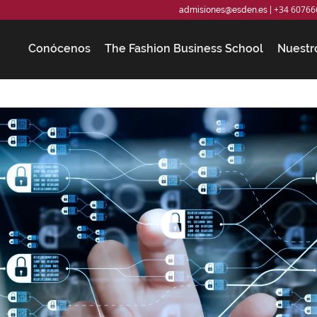
+34 60766
admisiones@esden.es
|
Conócenos
The Fashion Business School
Nuestr