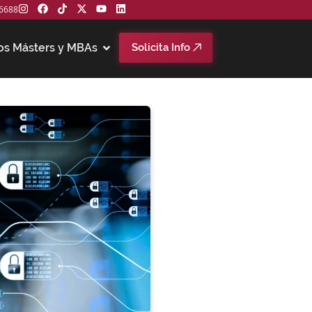
6688
os Másters y MBAs
Solicita Info