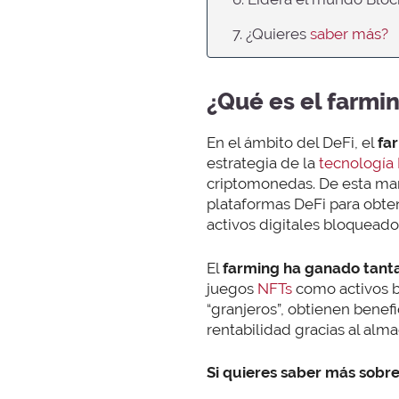
7. ¿Quieres
saber más?
¿Qué es el farmi
En el ámbito del DeFi, el
fa
estrategia de la
tecnología
criptomonedas. De esta mane
plataformas DeFi para obte
activos digitales bloqueado
El
farming
ha ganado tant
juegos
NFTs
como activos b
“granjeros”, obtienen benef
rentabilidad gracias al al
Si quieres saber más sobre