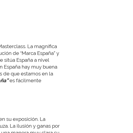
Masterclass. La magnífica
olución de “Marca España” y
 sitúa España a nivel
 en España hay muy buena
es de que estamos en la
aña”
es fácilmente
 en su exposición. La
uza. La ilusión y ganas por
de una manera muy clara su