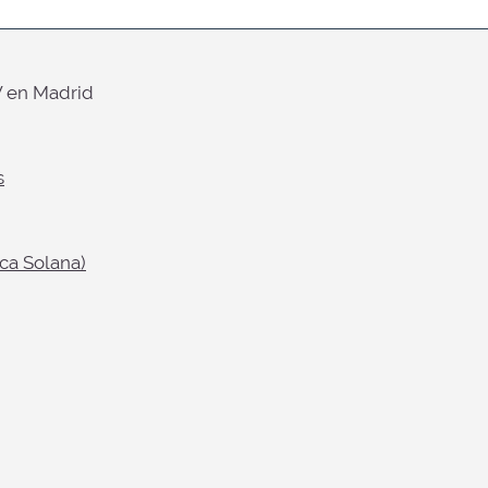
W en Madrid
s
ca Solana)