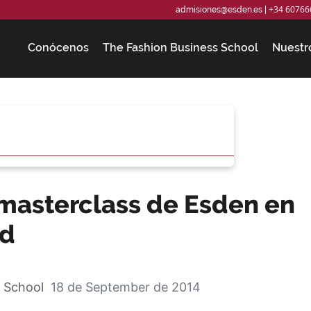
+34 60766
admisiones@esden.es
|
Conócenos
The Fashion Business School
Nuestr
 masterclass de Esden en
d
 School
18 de September de 2014