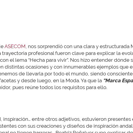
de
ASECOM
, nos sorprendió con una clara y estructurada 
a trayectoria profesional fueron clave para explicar la ev
n el lema “Hecha para vivir”. Nos hizo entender dónde se
 en distintas ocasiones y con innumerables ejemplos que
tenemos de llevarla por todo el mundo, siendo conscient
facetas y desde luego, en la Moda. Ya que la
“Marca Esp
idor, pues reúne todos los requisitos para ello.
ad, inspiración… entre otros adjetivos, estuvieron presentes
istentes con sus creaciones y diseños de inspiración andal
ional no tienen barreras. Beatriz Peñalver supo explicar 