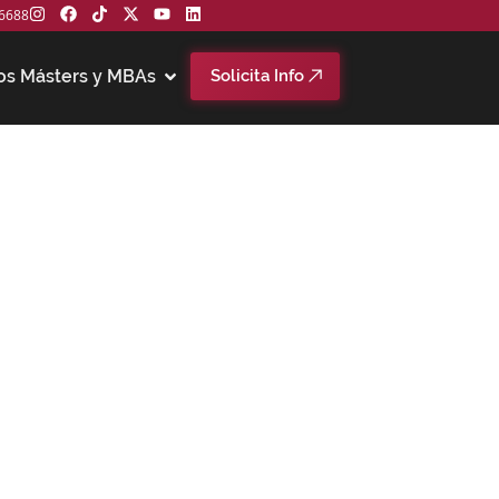
6688
os Másters y MBAs
Solicita Info