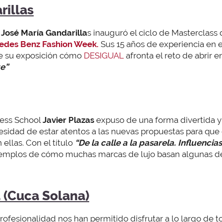
rillas
e
José María Gandarilla
s inauguró el ciclo de Masterclas
edes Benz Fashion Week.
Sus 15 años de experiencia en el
te su exposición cómo
DESIGUAL
afronta el reto de abrir e
te”
ness School
Javier Plazas
expuso de una forma divertida y 
cesidad de estar atentos a las nuevas propuestas para qu
ellas. Con el título
“De la calle a la pasarela. Influencia
emplos de cómo muchas marcas de lujo basan algunas de 
a (Cuca Solana)
rofesionalidad nos han permitido disfrutar a lo largo de t