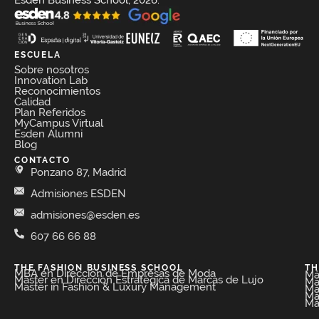
ESCUELA
Sobre nosotros
Innovation Lab
Reconocimientos
Calidad
Plan Referidos
MyCampus Virtual
Esden Alumni
Blog
CONTACTO
Ponzano 87, Madrid
Admisiones ESDEN
admisiones@esden.es
607 66 66 88
THE FASHION BUSINESS SCHOOL​
TH
MBA en Dirección de Empresas de Moda​
Má
Máster en Dirección Estratégica de Marcas de Lujo
Má
Master in Fashion & Luxury Management
Má
Má
Má