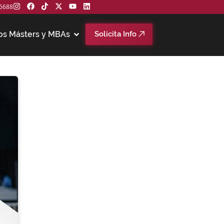
6688
os Másters y MBAs
Solicita Info