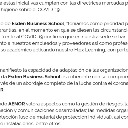
e estas iniciativas cumplen con las directrices marcadas p
 higiene sobre el COVID-19.
nte de
Esden Business School
, “teníamos como prioridad p
antías, en el momento en que se diesen las circunstancia
 frente al COVID-19 confirma que en nuestra sede se ha
anto a nuestros empleados y proveedores así como profes
rso académico aplicando nuestro Flex Learning, con parte
manifiesto la capacidad de adaptación de las organizacione
e da
Esden Business School
es coherente con su compromi
ravés de un abordaje completo de la lucha contra el coron
OR
.
zado
AENOR
valora aspectos como la gestión de riesgos; la
rmación y comunicaciones desarrolladas; las medidas organi
rotección (uso de material de protección individual), así 
e instalaciones, entre otros.