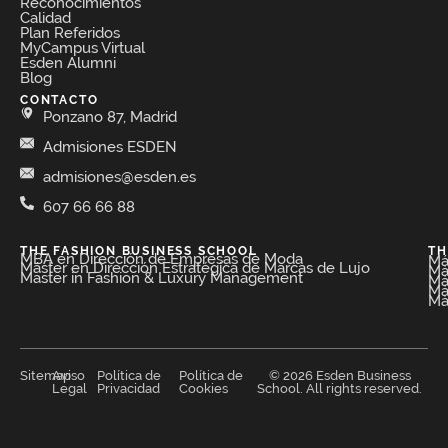
Reconocimientos
Calidad
Plan Referidos
MyCampus Virtual
Esden Alumni
Blog
CONTACTO
Ponzano 87, Madrid
Admisiones ESDEN
admisiones@esden.es
607 66 66 88
THE FASHION BUSINESS SCHOOL​
TH
MBA en Dirección de Empresas de Moda​
Má
Máster en Dirección Estratégica de Marcas de Lujo
Má
Master in Fashion & Luxury Management
Má
Má
Má
Sitemap
Aviso
Política de
Política de
© 2026 Esden Business
Legal
Privacidad
Cookies
School. All rights reserved.