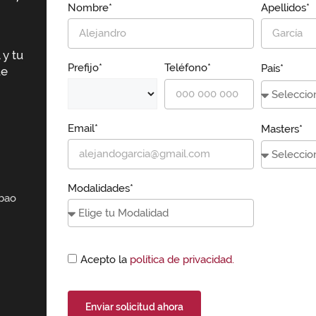
Nombre*
Apellidos*
 y tu
Prefijo*
Teléfono*
País*
ue
Email*
Masters*
Modalidades*
lbao
Acepto la
política de privacidad.
Enviar solicitud ahora