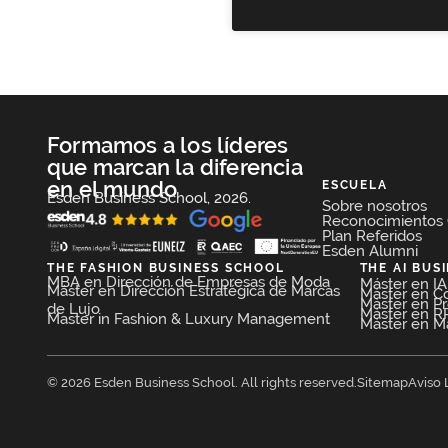
Formamos a los líderes
que marcan la diferencia
en el mundo
ESCUELA
Esden Business School, 2026.
Sobre nosotros
Reconocimientos
Plan Referidos
Esden Alumni
THE FASHION BUSINESS SCHOOL​
THE AI BUS
MBA en Dirección de Empresas de Moda​
Máster en IA 
Máster en Dirección Estratégica de Marcas
Máster en C
Máster en P
de Lujo
Máster en RR
Master in Fashion & Luxury Management
Máster en Mar
© 2026 Esden Business School. All rights reserved.
Sitemap
Aviso 