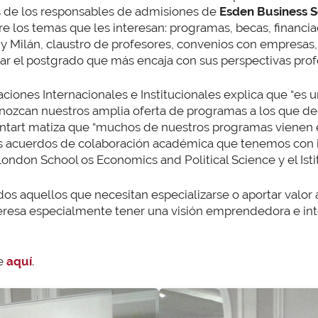
s de los responsables de admisiones de
Esden Business 
re los temas que les interesan: programas, becas, financi
y Milán, claustro de profesores, convenios con empresas, 
ar el postgrado que más encaja con sus perspectivas profes
laciones Internacionales e Institucionales explica que “e
onozcan nuestros amplia oferta de programas a los que 
 Dantart matiza que “muchos de nuestros programas viene
los acuerdos de colaboración académica que tenemos con i
ondon School os Economics and Political Science y el Isti
odos aquellos que necesitan especializarse o aportar valor
interesa especialmente tener una visión emprendedora e in
se
aquí
.