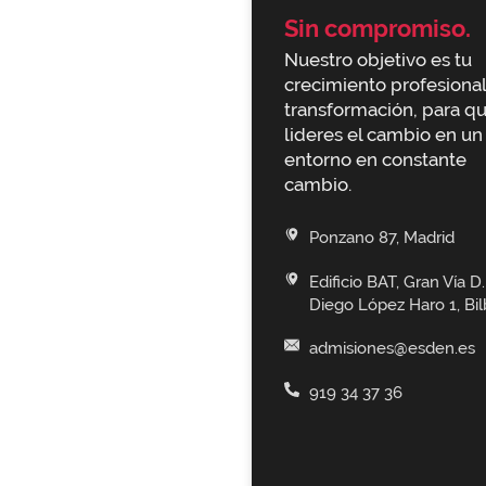
Sin compromiso.
Nuestro objetivo es tu
crecimiento profesional
transformación, para q
lideres el cambio en un
entorno en constante
cambio.
Ponzano 87, Madrid
Edificio BAT, Gran Vía D.
Diego López Haro 1, Bi
admisiones@esden.es
919 34 37 36