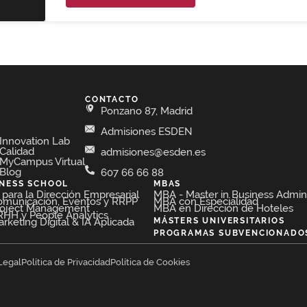
CONTACTO
Ponzano 87, Madrid
Admisiones ESDEN
Innovation Lab
Calidad
admisiones@esden.es
MyCampus Virtual
Blog
607 66 66 88
INESS SCHOOL
MBAS
para la Dirección Empresarial​
MBA - Master in Business Admini
omunicación, Eventos y RRPP​
MBA con Especialidad
roject Management​
MBA en Dirección de Hoteles​
HH y People Analytics​
keting Digital & IA Aplicada​
MÁSTERS UNIVERSITARIOS
PROGRAMAS SUBVENCIONADO
Legal
Política de Privacidad
Política de Cookies