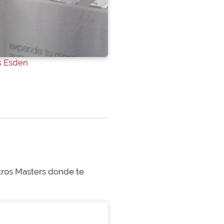
s Esden
stros Masters donde te