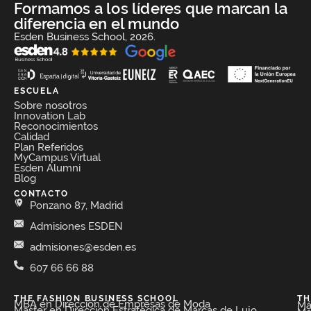
Formamos a los líderes que marcan la
diferencia en el mundo
Esden Business School, 2026.
ESCUELA
Sobre nosotros
Innovation Lab
Reconocimientos
Calidad
Plan Referidos
MyCampus Virtual
Esden Alumni
Blog
CONTACTO
Ponzano 87, Madrid
Admisiones ESDEN
admisiones@esden.es
607 66 66 88
THE FASHION BUSINESS SCHOOL​
TH
MBA en Dirección de Empresas de Moda​
Má
Máster en Dirección Estratégica de Marcas de Lujo