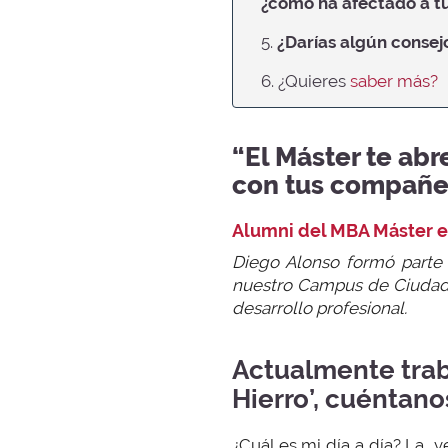
¿cómo ha afectado a tu
5.
¿Darías algún consej
6. ¿Quieres
saber más?
“El Máster te abr
con tus compañe
Alumni del MBA Máster 
Diego Alonso formó parte
nuestro Campus de Ciudad d
desarrollo profesional.
Actualmente trab
Hierro’, cuéntano
¿Cuál es mi día a día? La v