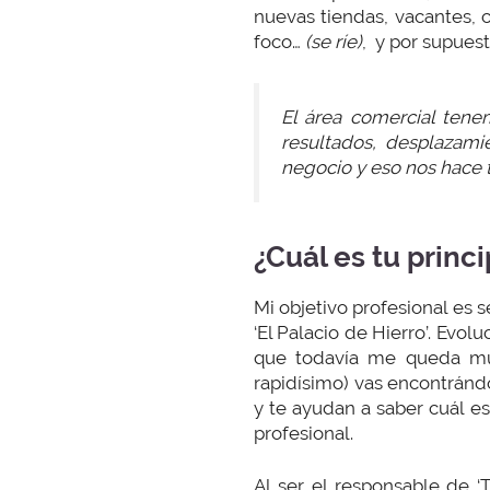
nuevas tiendas, vacantes, 
foco…
(se ríe)
, y por supues
El área comercial tene
resultados, desplazami
negocio y eso nos hace 
¿Cuál es tu princi
Mi objetivo profesional es s
‘El Palacio de Hierro’. Evo
que todavía me queda muc
rapidísimo) vas encontránd
y te ayudan a saber cuál e
profesional.
Al ser el responsable de ‘