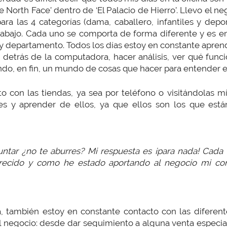
North Face’ dentro de ‘El Palacio de Hierro’. Llevo el n
ara las 4 categorías (dama, caballero, infantiles y dep
bajo. Cada uno se comporta de forma diferente y es emo
y departamento. Todos los días estoy en constante aprendi
r detrás de la computadora, hacer análisis, ver qué func
ndo, en fin, un mundo de cosas que hacer para entender e
o con las tiendas, ya sea por teléfono o visitándolas 
es y aprender de ellos, ya que ellos son los que est
ntar ¿no te aburres? Mi respuesta es ¡para nada! Cad
crecido y como he estado aportando al negocio mi c
a, también estoy en constante contacto con las diferen
 negocio: desde dar seguimiento a alguna venta especia