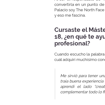
convertirla en un punto de
Palacio soy The North Face 
y eso me fascina.
Cursaste el Mást
18, ¿en qué te ay
profesional?
Cuando escucho la palabra m
cuál adquirí muchísimo cono
Me sirvió para tener u
traía buena experienci
aprendí el lado “crea
complementar todo lo fi