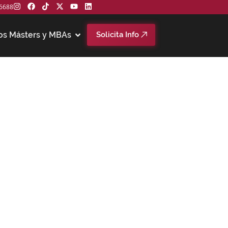
6688
os Másters y MBAs
Solicita Info