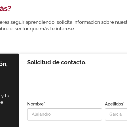
ás?
uieres seguir aprendiendo, solicita información sobre nue
re el sector que más te interese.
Solicitud de contacto.
ón,
 y tu
ue
Nombre*
Apellidos*