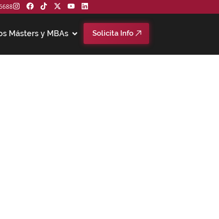
6688
os Másters y MBAs
Solicita Info