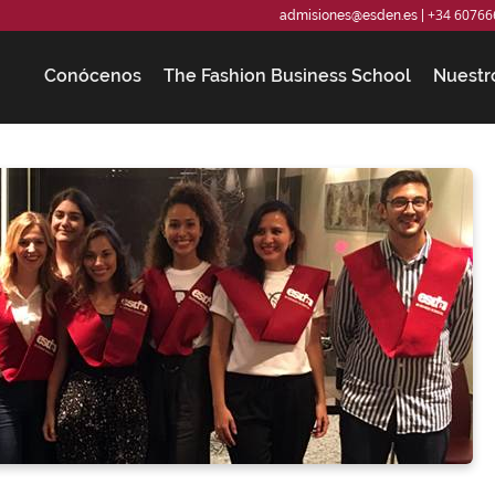
+34 60766
admisiones@esden.es
|
Conócenos
The Fashion Business School
Nuestr