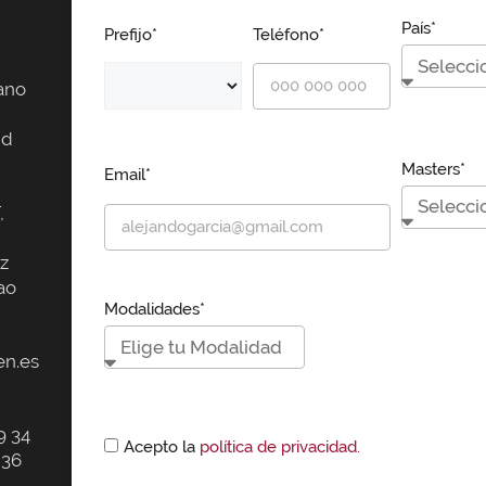
País*
Prefijo*
Teléfono*
ano
id
Masters*
Email*
,
z
ao
Modalidades*
n.es
9 34
Acepto la
política de privacidad.
 36