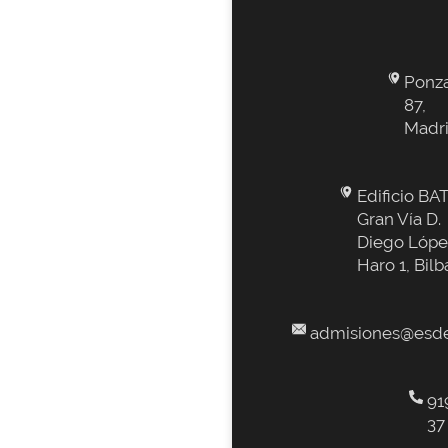
Ponz
87,
Madr
Edificio BAT
Gran Vía D.
Diego Lópe
Haro 1, Bilb
admisiones@esde
91
37