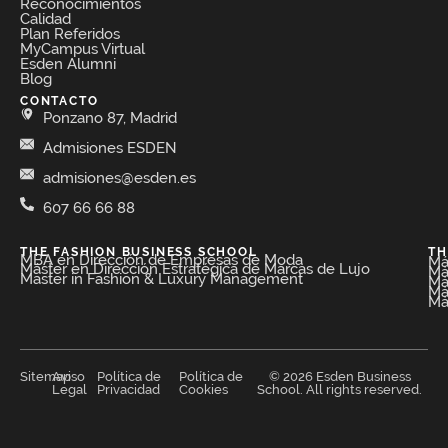
Reconocimientos
Calidad
Plan Referidos
MyCampus Virtual
Esden Alumni
Blog
CONTACTO
Ponzano 87, Madrid
Admisiones ESDEN
admisiones@esden.es
607 66 66 88
THE FASHION BUSINESS SCHOOL​
TH
MBA en Dirección de Empresas de Moda​
Má
Máster en Dirección Estratégica de Marcas de Lujo
Má
Master in Fashion & Luxury Management
Má
Má
Má
Sitemap
Aviso
Política de
Política de
© 2026 Esden Business
Legal
Privacidad
Cookies
School. All rights reserved.