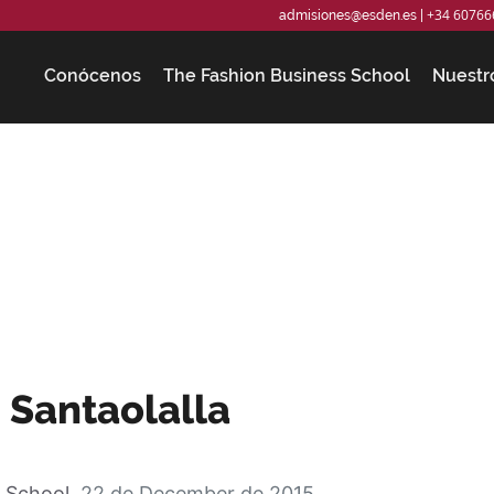
+34 60766
admisiones@esden.es
|
Conócenos
The Fashion Business School
Nuestr
Santaolalla
 School
22 de December de 2015