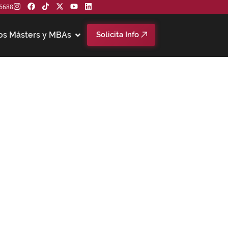
6688
os Másters y MBAs
Solicita Info