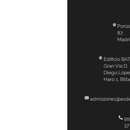
Ponz
87,
Madr
Edificio BAT
Gran Vía D.
Diego Lópe
Haro 1, Bilb
admisiones@esde
91
37