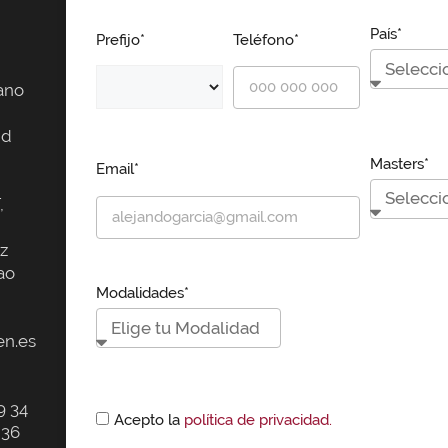
País*
Prefijo*
Teléfono*
ano
id
Masters*
Email*
,
z
ao
Modalidades*
n.es
9 34
Acepto la
política de privacidad.
 36