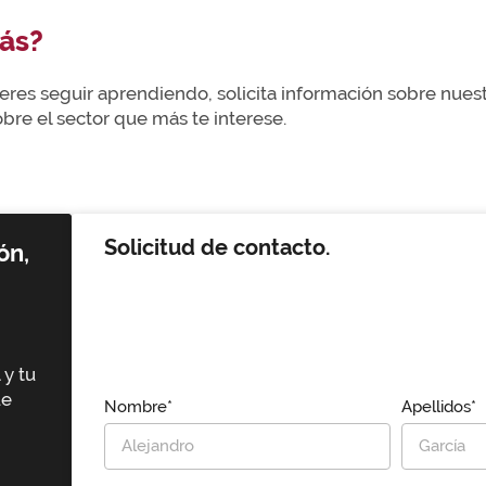
ás?
uieres seguir aprendiendo, solicita información sobre nue
re el sector que más te interese.
Solicitud de contacto.
ón,
 y tu
ue
Nombre*
Apellidos*