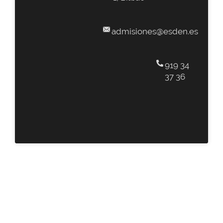
admisiones@esden.es
919 34
37 36