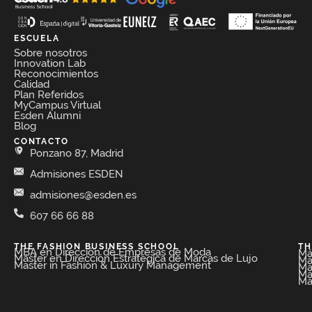
ESCUELA
Sobre nosotros
Innovation Lab
Reconocimientos
Calidad
Plan Referidos
MyCampus Virtual
Esden Alumni
Blog
CONTACTO
Ponzano 87, Madrid
Admisiones ESDEN
admisiones@esden.es
607 66 66 88
THE FASHION BUSINESS SCHOOL​
TH
MBA en Dirección de Empresas de Moda​
Má
Máster en Dirección Estratégica de Marcas de Lujo
Má
Master in Fashion & Luxury Management
Má
Má
Má