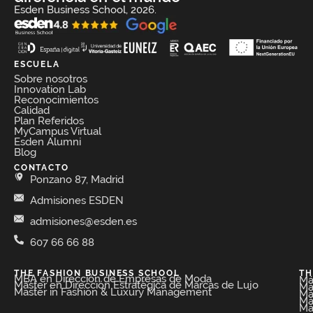
Esden Business School, 2026.
ESCUELA
Sobre nosotros
Innovation Lab
Reconocimientos
Calidad
Plan Referidos
MyCampus Virtual
Esden Alumni
Blog
CONTACTO
Ponzano 87, Madrid
Admisiones ESDEN
admisiones@esden.es
607 66 66 88
THE FASHION BUSINESS SCHOOL​
TH
MBA en Dirección de Empresas de Moda​
Má
Máster en Dirección Estratégica de Marcas de Lujo
Má
Master in Fashion & Luxury Management
Má
Má
Má