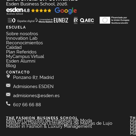
Esden Business School, 2026.
ESCUELA
Sobre nosotros
Innovation Lab
Reconocimientos
Calidad
Plan Referidos
MyCampus Virtual
Esden Alumni
Blog
CONTACTO
Ponzano 87, Madrid
Admisiones ESDEN
admisiones@esden.es
607 66 66 88
THE FASHION BUSINESS SCHOOL​
TH
MBA en Dirección de Empresas de Moda​
Má
Máster en Dirección Estratégica de Marcas de Lujo
Má
Master in Fashion & Luxury Management
Má
Má
Má