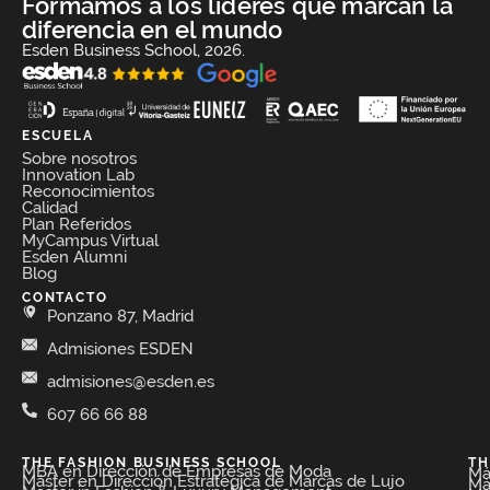
Formamos a los líderes que marcan la
diferencia en el mundo
Esden Business School, 2026.
ESCUELA
Sobre nosotros
Innovation Lab
Reconocimientos
Calidad
Plan Referidos
MyCampus Virtual
Esden Alumni
Blog
CONTACTO
Ponzano 87, Madrid
Admisiones ESDEN
admisiones@esden.es
607 66 66 88
THE FASHION BUSINESS SCHOOL​
TH
MBA en Dirección de Empresas de Moda​
Má
Máster en Dirección Estratégica de Marcas de Lujo
Má