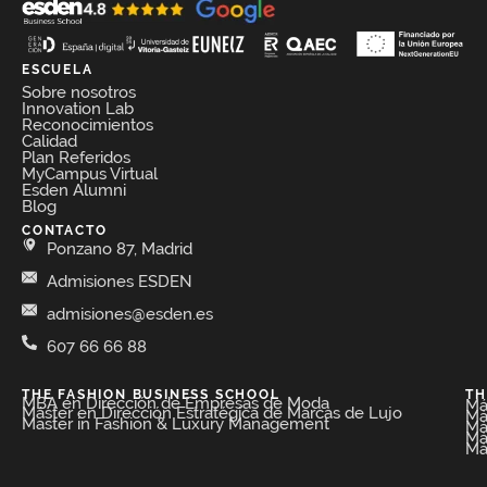
ESCUELA
Sobre nosotros
Innovation Lab
Reconocimientos
Calidad
Plan Referidos
MyCampus Virtual
Esden Alumni
Blog
CONTACTO
Ponzano 87, Madrid
Admisiones ESDEN
admisiones@esden.es
607 66 66 88
THE FASHION BUSINESS SCHOOL​
TH
MBA en Dirección de Empresas de Moda​
Má
Máster en Dirección Estratégica de Marcas de Lujo
Má
Master in Fashion & Luxury Management
Má
Má
Má