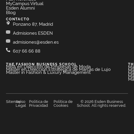
MyCampus Virtual
Esden Alumni
Blog
CONTACTO
Ponzano 87, Madrid
Admisiones ESDEN
admisiones@esden.es
607 66 66 88
THE FASHION BUSINESS SCHOOL​
TH
MBA en Dirección de Empresas de Moda​
Má
Máster en Dirección Estratégica de Marcas de Lujo
Má
Master in Fashion & Luxury Management
Má
Má
Má
Sitemap
Aviso
Política de
Política de
© 2026 Esden Business
Legal
Privacidad
Cookies
School. All rights reserved.