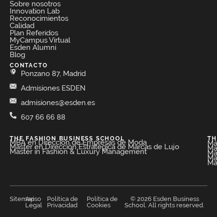
Sobre nosotros
Innovation Lab
Reconocimientos
Calidad
Plan Referidos
MyCampus Virtual
Esden Alumni
Blog
CONTACTO
Ponzano 87, Madrid
Admisiones ESDEN
admisiones@esden.es
607 66 66 88
THE FASHION BUSINESS SCHOOL​
TH
MBA en Dirección de Empresas de Moda​
Má
Máster en Dirección Estratégica de Marcas de Lujo
Má
Master in Fashion & Luxury Management
Má
Má
Má
Sitemap
Aviso
Política de
Política de
© 2026 Esden Business
Legal
Privacidad
Cookies
School. All rights reserved.