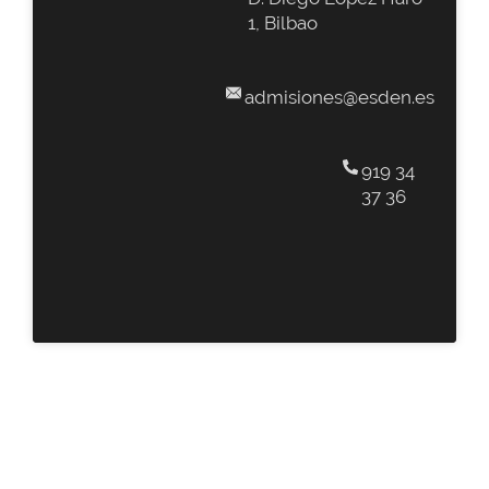
1, Bilbao
admisiones@esden.es
919 34
37 36