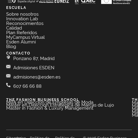
ESCUELA
Sobre nosotros
Innovation Lab
Reconocimientos
Calidad
Plan Referidos
MyCampus Virtual
Esden Alumni
Blog
CONTACTO
Ponzano 87, Madrid
Admisiones ESDEN
admisiones@esden.es
607 66 66 88
THE FASHION BUSINESS SCHOOL​
TH
MBA en Dirección de Empresas de Moda​
Má
Máster en Dirección Estratégica de Marcas de Lujo
Má
Master in Fashion & Luxury Management
Má
Má
Má