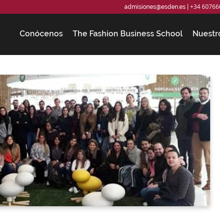
+34 60766
admisiones@esden.es
|
Conócenos
The Fashion Business School
Nuestr