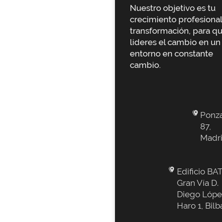
Nuestro objetivo es tu
crecimiento profesional
transformación, para q
lideres el cambio en un
entorno en constante
cambio.
Ponz
87,
Madr
Edificio BAT
Gran Vía D.
Diego Lópe
Haro 1, Bilb