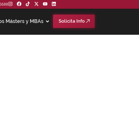
6688
os Másters y MBAs
Solicita Info