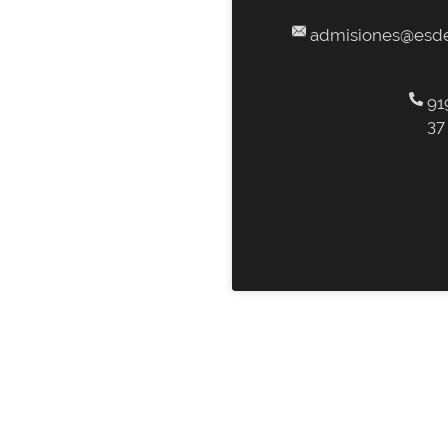
admisiones@esde
91
37