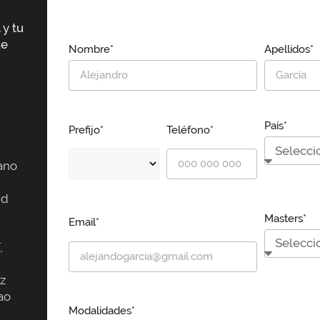
 y tu
ue
Nombre*
Apellidos*
País*
Prefijo*
Teléfono*
ano
id
Masters*
Email*
,
z
ao
Modalidades*